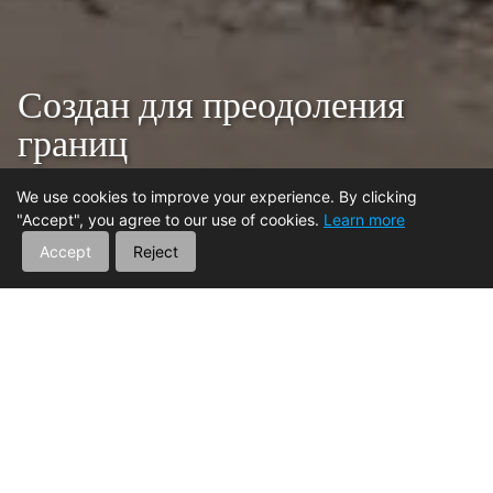
Создан для преодоления
границ
Готов к любой поездке
We use cookies to improve your experience. By clicking
Мощный ход. Яркий всплеск. Продолжай исследовать.
"Accept", you agree to our use of cookies.
Learn more
Accept
Reject
SWM ATV модели
Смело исследуйте
Бесстрашно открывайте
Средние
Полные
Все модели
модели
модели