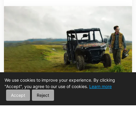
We use cookies to improve your experience. By clicking
"Accept", you agree to our use of cookies.
Learn more
Accept
Reject
Как 4WD утилитарные ATV и UTV
повышают продуктивность фермы
Jul 31 2026
Читать далее