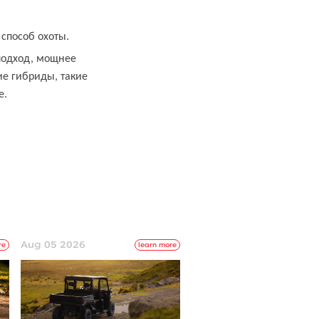
способ охоты.
 подход, мощнее
е гибриды, такие
е.
Aug 05 2026
re
learn more