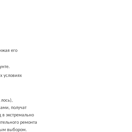
нижая его
унте.
х условиях
лось),
ами, получат
д в экстремально
ятельного ремонта
ным выбором.