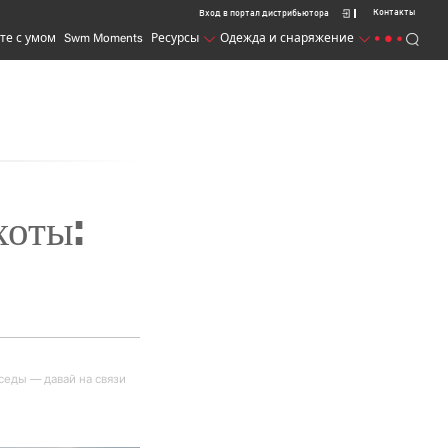
Контакты
Вход в портал дистрибьютора
те с умом
Swm Moments
Ресурсы
Одежда и снаряжение
оты: 
седы — давай на связи