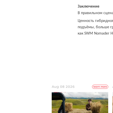
Заключение
В правильном сцен
Ценность гибридног
подъёмы, больше гр
как SWM Nomader Hy
Aug 08 2026
learn more