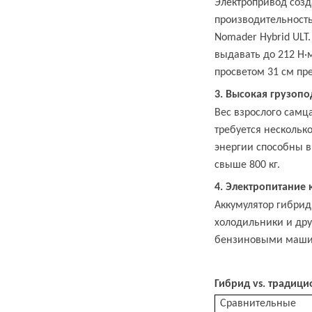
Электропривод созд
производительность
Nomader Hybrid ULT
выдавать до 212 Н
·
просветом 31 см пр
3. Высокая грузопо
Вес взрослого самц
требуется несколь
энергии способны в
свыше 800 кг.
4. Электропитание
Аккумулятор гибрид
холодильники и дру
бензиновыми машин
Гибрид vs. традиц
Сравнительные