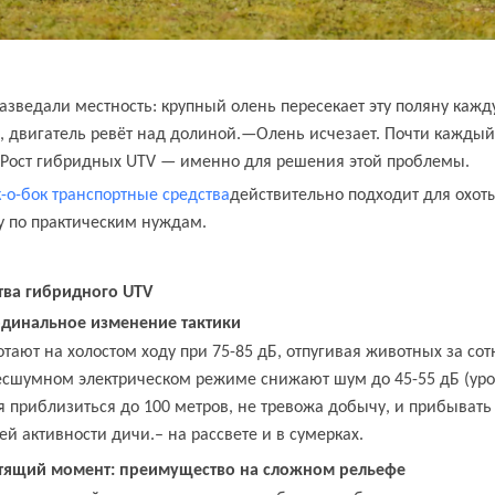
 разведали местность: крупный олень пересекает эту поляну каж
 двигатель ревёт над долиной.
—
Олень исчезает. Почти каждый
. Рост гибридных UTV — именно для решения этой проблемы.
-о-бок транспортные средства
действительно подходит для охоты
у по практическим нуждам.
ва гибридного UTV
ардинальное изменение тактики
тают на холостом ходу при 75-85 дБ, отпугивая животных за сот
есшумном электрическом режиме снижают шум до 45-55 дБ (ур
яя приблизиться до 100 метров, не тревожа добычу, и прибыват
й активности дичи.
–
на рассвете и в сумерках.
тящий момент: преимущество на сложном рельефе