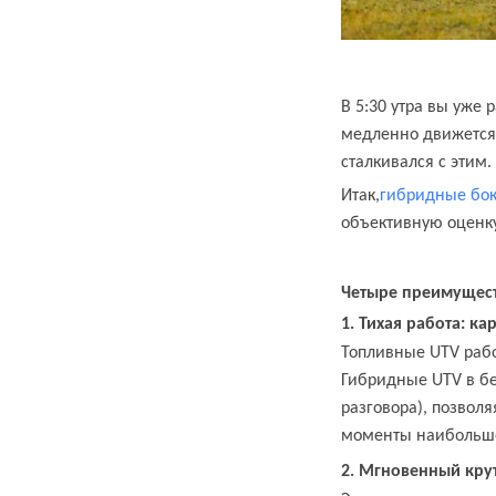
В 5:30 утра вы уже
медленно движется,
сталкивался с этим
Итак,
гибридные бок
объективную оценк
Четыре преимущест
1. Тихая работа: к
Топливные UTV рабо
Гибридные UTV в б
разговора), позвол
моменты наибольше
2. Мгновенный кру