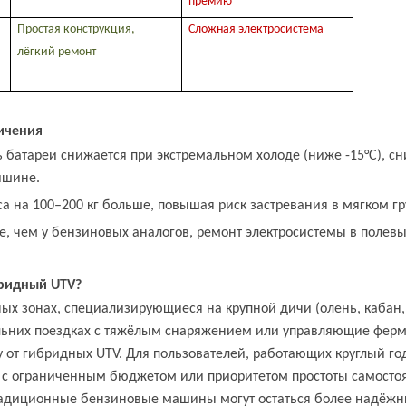
премию
Простая конструкция,
Сложная электросистема
лёгкий ремонт
ичения
 батареи снижается при экстремальном холоде (ниже -15
°
C), с
ишине.
 на 100–200 кг больше, повышая риск застревания в мягком гр
, чем у бензиновых аналогов, ремонт электросистемы в полевы
ридный UTV?
ых зонах, специализирующиеся на крупной дичи (олень, кабан, 
ьних поездках с тяжёлым снаряжением или управляющие ферм
от гибридных UTV. Для пользователей, работающих круглый го
, с ограниченным бюджетом или приоритетом простоты самосто
традиционные бензиновые машины могут остаться более надёж