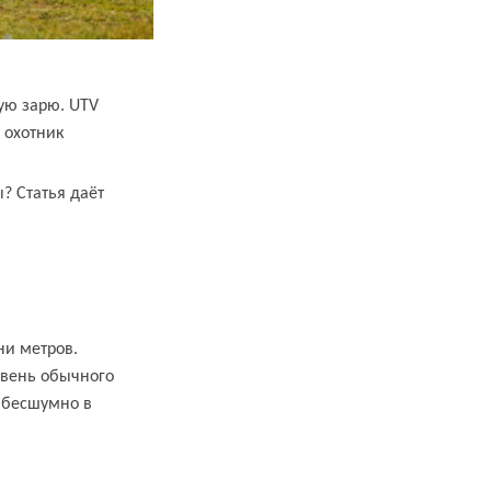
дую зарю. UTV
 охотник
? Статья даёт
ни метров.
овень обычного
ь бесшумно в