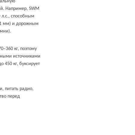
мальную
ий. Например, SWM
л.с., способным
31 мм) и дорожным
мни).
0–360 кг, поэтому
ощными источниками
 450 кг, буксирует
, питать радио,
тво перед