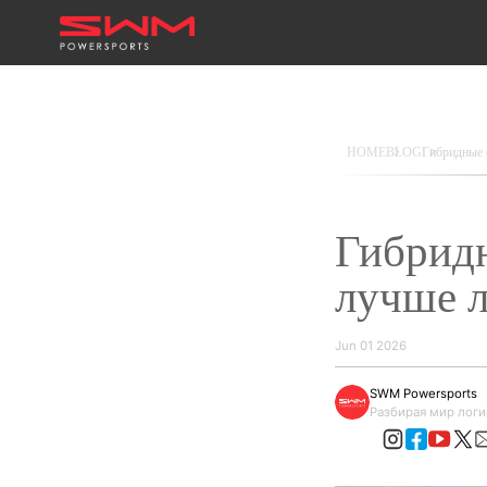
HOME
BLOG
Гибридные 
Гибридн
лучше л
Jun 01 2026
SWM Powersports
Разбирая мир логи