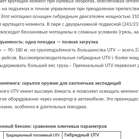
ает крутящий момент при нулевых оборотах, обеспечивая опти
 на подъемах и точное управление при преодолении препятств
. Этот мотоцикл оснащен гибридным двигателем мощностью 210 
м крутящего момента. В паре с двухрычажной подвеской (241/2
евосходит бензиновые мотоциклы в сложных условиях (грязь, ка
дъемность: одна поездка — полная загрузка
а — 90–180 кг, но грузоподъёмность большинства UTV — всего 27
ко рейсов. Высокопроизводительные гибридные UTV с более м
ыдерживать больший вес груза.
–
Премиальный UTV перевозит до
 кемпинга: скрытое оружие для охотничьих экспедиций
ного UTV имеет высокую ёмкость и позволяет освещать кемпинги
гое оборудование через инвертор в автомобиле. Это преимущес
ами, особенно в длительных поездках.
ионный бензин: сравнение ключевых параметров
Гибридный UTV
Традиционный топливный UTV