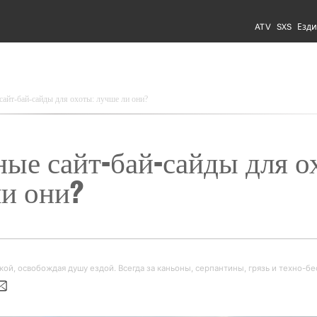
ATV
SXS
Езди
сайт-бай-сайды для охоты: лучше ли они?
ые сайт-бай-сайды для ох
и они?
кой, освобождая душу ездой. Всегда за каньоны, серпантины, грязь и техно-бе